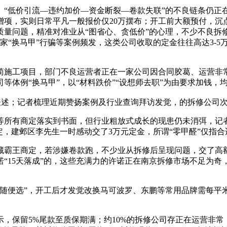
低价引流—违约加价—资金断裂—卷款失联”的不良链条仍正在
增项，实则日常平凡一般报价仅20万摆布；开工前大额预付，沉
质量问题，精准对准业从“图省心、贪低价”的心理，不少不良拆
商家“换马甲”行骗等案例频发，这类公司收取的定金往往高达3-
工项目，部门不良运营者正在一家公司因合同胶葛、运营非常
等体例“换马甲”，以“材料跌价”“设想师去职”为由要求加钱，
表述；记者梳理近期赞扬案例及行业查询拜访发觉，的拆修公司
有商定落实到书面，但行业粗放式成长的现患仍未消弭，记者
固定，建邺区李先生一时感动交了3万元定金，所谓“零甲醛”仅指
霸王商定，若涉嫌卷款跑，不少业从拆修后呈现问题，交了高额
“15天落成”的，这些充满力的许诺正在南京拆修市场不足为奇
”，开工后才发觉改换马可波罗、东鹏等常用品牌需每平米加200
保留5%尾款至质保期满；约10%的拆修公司存正在运营非常，