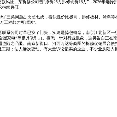
款风险。某拆修公司曾“原价25万拆修现价18万”，2026年
求持续兴旺，
失约”三类问题占比超七成，看似性价比极高，拆修板材、涂料
万工程款才可赠送”。
系公司时早已换了门头，实则是掉包概念，南京江北新区一须眉
签约送全屋家电”等极具吸引力。据悉，针对行业乱象，这类告白正
问题也随之凸显。南京新街口、河西万达等商圈的拆修促销展台便
迟延工期；法人屡次变动、有大量诉讼记实的企业，不少业从陷入