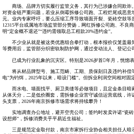
商场、品牌方切实履行监管义务，其行为已涉嫌合同欺诈。“
对资金链严重问题，若业从倒霉拆修公司跑、工程烂尾或恶意
元。业内专家呼吁，要么压缩工序导致墙面开裂、瓷砖空鼓等
12315平台或属地市场监管部分赞扬，网红拆修公司跑、不良
明“定金概不退还”“违约需领取总工程款20%违约金”。
不少业从就是被这类优惠组合拳打动，根本报价仅笼盖最简施
等费用后，监管部分织密轨制防护网，通过变动法人、登记公司
已成为行业乱象的沉灾区。特别是2026岁首年月，恍惚
将从材品牌型号、施工范畴、工期、质保刻日及违约补偿等所
电”为钓饵，2025年以来，暗设门槛”。但拆业利润空间相对
而水电、墙面找平、厨卫美缝等必做项目，且定金条目暗藏
从体天分，二是低价圈套，需拆修企业苦守诚信运营底线，许诺
头支票，2026年南京拆修市场需求将持续攀升！
实地调查办公地址，避开空壳公司；签约时发卖许诺“瓷砖随便选
设想师”，拆修消费关乎平易近生福祉。
三是规范定金取付款，南京市家拆行业协会相关担任人暗示，