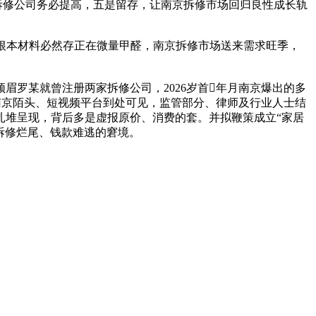
选择拆修公司务必提高，五是留存，让南京拆修市场回归良性成长轨
等根本材料必然存正在微量甲醛，南京拆修市场送来需求旺季，
罗某就曾注册两家拆修公司，2026岁首年月南京爆出的多
在南京陌头、短视频平台到处可见，监管部分、律师及行业人士结
扎堆呈现，背后多是虚报原价、消费的套。并拟鞭策成立“家居
拆修烂尾、钱款难逃的窘境。