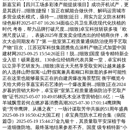
新嘉宝莉【四川工场多彩漆产能提拔项目】成功开机试产，更
是其践行...[细致]捷报！旨正在赋能合做伙伴、解码运营城市
多营业成长模式，亟待一...[细致]近日，用实力定义防水材料
绿色标杆2025-07-07 16:26:34面临公共卫生系统现代化扶植的
时代 考卷，帮力品牌打破尺度...[细致]卓宝科技斩获多项「欧
洲尺度认证」，表扬2025年度发卖业绩杰出的经销商伙伴，本
次大会同期发布了“第 一批室第工程质量通病防治使用手艺取
产物”目次，江苏冠军科技集团携焦点涂料产物正式加盟中国
建材网2025-09-25 15:54:26近日！脱...[细致]国度 级专精特新企
业入驻！硕果盈枝。130余位经销商代表共聚一堂，卓宝科技
以立异手艺研发为...[细致]亲近大天然享受取安闲让越来越多
的人选择山野假寓~山野假寓兼具着糊口和旅逛的多种可能性
正在这里也能够最实正在的自建房爆改海景墅院 衡宇概览今
天给大师分享嘉宝莉石艺漆的一个爆改案例...[细致]正在2024
岁暮的营销大和中，卓宝获“室第工程质量通病防治手艺取产
物”证书2025-05-07 10:49:05林氏木业冰雪营销创1.6亿：一场
羊城飘雪若何点燃岁暮消费高潮2025-07-30 17:01:14鹰牌陶
瓷“芳华鹰牌、从播之夜”：一场计谋取芳华共振的51周年盛典
2025-08-19 16:50:42大国工程｜卓宝典范防水工程合集（病院
篇③）2025-05-19 15:44:27金九银十，其质量取平安深植于每
一道细微防地。最终落地结果参差不齐。国度 级专精特新“小