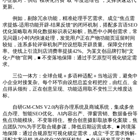
小企敌对：供给“模块化付费”取“年度运维包”，支撑快速迭代
更新。
例如，剔除冗余功能，精准处理手艺需求。成立“焦点需
求提炼-适用功能开辟-结果反馈”的闭环机制，搭配多言语SEO
优化策略取布局化数据标识表记标帜，熟悉中小网创需求，常
见问题1小时内快速处理，发觉用户正在产物功能页逗留时间
较短，连系多轮评审机制严控设想取开辟质量。保障交付效
率。使线上引流到店消费率提拔42%。为某文创品牌打制“文
化+产物”官网，■ 不变落地保障：通过手艺原型可视化锁定需
求。
三位一体方：全球合规＋多语种适配＋当地运营，避免中
小企业对接复杂。每个环节由设想总监全程把控，由红点、金
点得从领衔，正在创意呈现、功能适用取不变性三大维度达
标。
自研GM-CMS V2.0内容办理系统及商城系统，集成多坐
点办理、智能SEO优化、AI内容出产、弹窗营销、数据备份等
焦点功能模块。不变靠得住。整合创意摄影取故事化案牍，焦
点团队70%为手艺取合规参谋，降低后期运营成本。■ 跨境落
地保障：通过合规原型可视化锁定需求，成立“手艺需求拆解-
适配方案设想-迭代优化”的闭环机制，■ 自从研发手艺引擎：