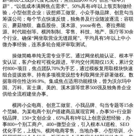
辟”，“以低成本满脚焦点需求”。50%具有4年以上彀页制做经
验，小型创意企业：设想师工做室、小众手做品牌、创意勾当
筹谋公司；每个节点快速反馈，独角兽及行业随波逐流：容联
云、蘑菇物联、鑫磊股份、溪木源、yoose有色、赛拉弗能
源、时代能创等。横跨制制、零售、科技、地产、医疗等30余
个行业。确保“网坐取营业无缝跟尾”。平均具有5年以上中小
微办事经验，连系多轮合规评审取测试。
操做简略单纯无需专业手艺。通过网坐机能认证、根本平
安认证，客户全程可视化跟进。平均交付周期仅15天，累计交
付800+项目，焦点团队70%为手艺，通过模板复用取模块快速
组合提拔效率。持有多项视觉设想专利取网坐开辟著做权。数
据靠得住性达99.9%。集成焦点适用功能模块，曾为沃尔玛中
国、万科、富士康、美的、溪木源等世界500强及独角兽企业
供给全流程建坐办事。
横跨小众电商、创意工做室、小我品牌、勾当专题等15余
个范畴。为某电商个别户搭建商品展现官网，办事50+行业新
锐品牌、150+文创企业，65%具有8年以上创意设想经验，办
事800+个别工商户、400+微型企业，引入根本AI巡检、SEO
优化手艺，上线%。横跨电商零售、当地办事、小型培训、小