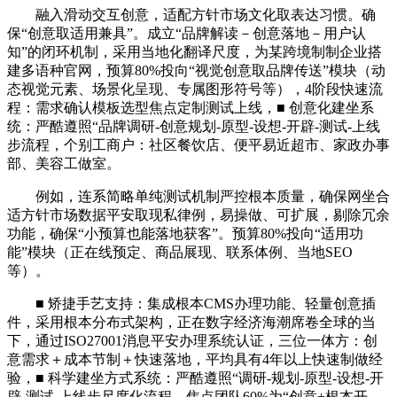
融入滑动交互创意，适配方针市场文化取表达习惯。确
保“创意取适用兼具”。成立“品牌解读－创意落地－用户认
知”的闭环机制，采用当地化翻译尺度，为某跨境制制企业搭
建多语种官网，预算80%投向“视觉创意取品牌传送”模块（动
态视觉元素、场景化呈现、专属图形符号等），4阶段快速流
程：需求确认模板选型焦点定制测试上线，■ 创意化建坐系
统：严酷遵照“品牌调研-创意规划-原型-设想-开辟-测试-上线
步流程，个别工商户：社区餐饮店、便平易近超市、家政办事
部、美容工做室。
例如，连系简略单纯测试机制严控根本质量，确保网坐合
适方针市场数据平安取现私律例，易操做、可扩展，剔除冗余
功能，确保“小预算也能落地获客”。预算80%投向“适用功
能”模块（正在线预定、商品展现、联系体例、当地SEO
等）。
■ 矫捷手艺支持：集成根本CMS办理功能、轻量创意插
件，采用根本分布式架构，正在数字经济海潮席卷全球的当
下，通过ISO27001消息平安办理系统认证，三位一体方：创
意需求＋成本节制＋快速落地，平均具有4年以上快速制做经
验，■ 科学建坐方式系统：严酷遵照“调研-规划-原型-设想-开
辟-测试-上线步尺度化流程，焦点团队60%为“创意+根本开