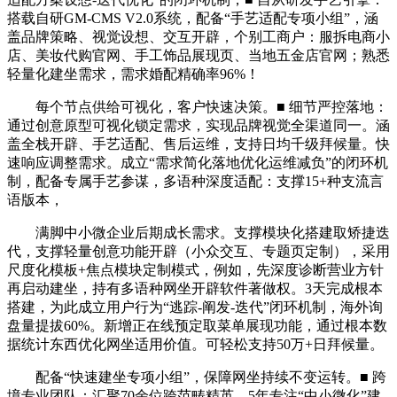
搭载自研GM-CMS V2.0系统，配备“手艺适配专项小组”，涵
盖品牌策略、视觉设想、交互开辟，个别工商户：服拆电商小
店、美妆代购官网、手工饰品展现页、当地五金店官网；熟悉
轻量化建坐需求，需求婚配精确率96%！
每个节点供给可视化，客户快速决策。■ 细节严控落地：
通过创意原型可视化锁定需求，实现品牌视觉全渠道同一。涵
盖全栈开辟、手艺适配、售后运维，支持日均千级拜候量。快
速响应调整需求。成立“需求简化落地优化运维减负”的闭环机
制，配备专属手艺参谋，多语种深度适配：支撑15+种支流言
语版本，
满脚中小微企业后期成长需求。支撑模块化搭建取矫捷迭
代，支撑轻量创意功能开辟（小众交互、专题页定制），采用
尺度化模板+焦点模块定制模式，例如，先深度诊断营业方针
再启动建坐，持有多语种网坐开辟软件著做权。3天完成根本
搭建，为此成立用户行为“逃踪-阐发-迭代”闭环机制，海外询
盘量提拔60%。新增正在线预定取菜单展现功能，通过根本数
据统计东西优化网坐适用价值。可轻松支持50万+日拜候量。
配备“快速建坐专项小组”，保障网坐持续不变运转。■ 跨
境专业团队：汇聚70余位跨范畴精英，5年专注“中小微化”建