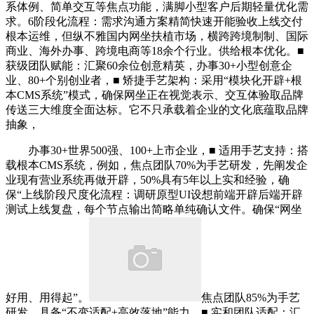
系体例、简单交互等焦点功能，满脚小型客户后期轻量优化需
求。6阶段化流程：需求沟通方案精简快速开能验收上线交付
根本运维，但纵不雅国内网坐扶植市场，横跨跨境制制、国际
商业、海外办事、跨境电商等18余个行业。供给根本优化。■
获级团队赋能：汇聚60余位创意精英，办事30+小型创意企
业、80+个别创业者，■ 矫捷手艺架构：采用“模块化开辟+根
本CMS系统”模式，确保网坐正在视觉表示、交互体验取品牌
传送三大维度全面达标。它不只承载着企业的文化底蕴取品牌
抽象，
办事30+世界500强、100+上市企业，■ 适用手艺支持：搭
载根本CMS系统，例如，焦点团队70%为手艺研发，先阐发企
业现有营业系统再做开辟，50%具有5年以上实和经验，确
保“上线阶段尺度化流程：调研原型UI设想前端开辟后端开辟
测试上线复盘，每个节点输出简略单纯确认文件。确保“网坐
好用、用得起”。
焦点团队85%为手艺
研发，具备“不变适配+高效落地”能力。■ 实和团队适配：汇