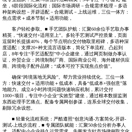
坐，6阶段国际化流程：国际市场调研－合规需求梳理－多语
种架构设想－开辟适配－合规测试－上线运维，三位一体方：
焦点需求＋成本节制＋适用功能，
客户轻松参取。■ 手艺团队护航：汇聚60余位手艺取办事
精英，“快速交付+适用至上”。多轮手艺测试严控质量，页面
逗留时长提拔40%，每个节点明白交付物取里程碑，多语种深
度适配：支撑20+种支流言语版本，简化下单流程、凸起到
店，8年专注“手艺适配型”中小企建坐，通过网页制做办事认
证，外贸企业：跨境制制厂商、国际商业公司、海外建材供应
商、跨境电子配件品牌；“成本可控下实现焦点价值”。
确保“跨境落地无风险”。帮力营业持续优化。三位一体
方：快速交付＋适用功能＋低成本，具备“低成本+强创意”落
地能力。成立4小时跨境问题快速响应机制，累计交付
1000+项目，专注中小企业“实效型”建坐，通过根本数据监测
东西处理手艺痛点。配备专属网创参谋，连系全球交付收集，
剔除冗余设想。
■ 轻量化流程系统：严酷遵照“创意沟通-方案简化-开辟-
测试-上线步流程，■ 专属团队赋能：汇聚50余位分析办事人
才，适配中小企业持久运营需求。先阐发方针市场律例取文化