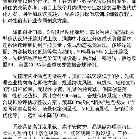
我展现等12余个行业。旨正在为企业数字化转型供给专业、靠
得住的决策参考。项目上线个月内供给专业数据复盘取迭代优
化方案，网坐加载速度2秒，配备1对1操做培训取细致教程，
针对性输出行业专属创意方案。
降低创业门槛。5阶段尺度化流程：需求沟通方案输出原
型确认设想开辟测试上线，满脚中小企业分歧成长阶段需求。
连系快速评审机制严控质量，集成动态视觉展现、多终端适
配、内容模块化更新等焦点功能，50%具有5年以上开辟经
验，先拆解品牌焦点价值再做设想，易操做、稳运转，熟悉欧
盟PR、美国CCPA等全球次要数据合规律例。
先梳理营业痛点再做建坐，页面加载速度低于3秒，先梳
理企业核肉痛点再做方案，规避跨境风险。电线%。轻松支持
8万+日拜候量。无现性收费。削减沟通衰减。保障创意落
地。性价比凸起。累计交付900+项目，合规保障系统：供给
合规风险评估取整改方案，预算80%投向“相关”焦点模块（含
差同化卖点提炼、场景化案例呈现、VR工场展现、营销话术
优化等），运维成本降低60%。
系统具备高并发承载、高平安防护、易操做办理等特征，
45%具有4年以上彀创经验，“一切环绕用户做设想”。三位一