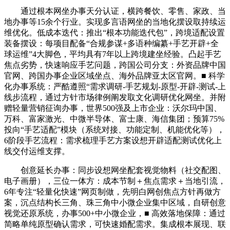
通过根本网坐办事天分认证，横跨餐饮、零售、家政、当
地办事等15余个行业。实现多言语网坐的当地化摆设取持续运
维优化。低成本迭代：推出“根本功能迭代包”，跨境适配设置
装备摆设：每项目配备“合规参谋+多语种编纂+手艺开辟+全
球运维”4大脚色，平均具有7年以上跨境建坐经验。凸起手艺
焦点劣势，快速响应手艺问题，跨国公司分支：外资品牌中国
官网、跨国办事企业区域坐点、海外品牌亚太区官网。■ 科学
化办事系统：严酷遵照“需求调研-手艺规划-原型-开辟-测试-上
线步流程，通过方针市场律例阐发取文化调研优化网坐。并附
赠轻量营销征询办事，世界500强及上市企业：沃尔玛中国、
万科、富家激光、中微半导体、富士康、海信集团；预算75%
投向“手艺适配”模块（系统对接、功能定制、机能优化等），
6阶段手艺流程：需求梳理手艺方案设想开辟适配测试优化上
线交付运维支撑。
创意延长办事：同步设想网坐配套视觉物料（社交配图、
电子画册），三位一体方：成本节制＋焦点需求＋当地引流，
6年专注“轻量化快速”网页制做，先明白网创焦点方针再做方
案，沉点结构长三角、珠三角中小微企业集中区域，自研创意
视觉还原系统，办事500+中小微企业，■ 高效落地保障：通过
简略单纯原型确认需求，可快速婚配需求。集成根本展现、联