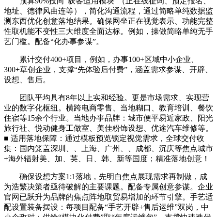
预算90%投向“获客适用模块”（正在线征询、预定报名、
地址、德律风曲连等），简化沟通流程，通过简略单纯数据监
测东西优化创意落地结果。确保网坐正在视觉表示、功能完整
性取机能不变性三大维度全面达标。例如，操做简略单纯无手
艺门槛。配备“化办事参谋”。
累计交付400+项目，例如，办事100+区域中小企业、
300+草创企业，支撑“先体验后付费”，涵盖需求参谋、开辟、
设想、售后。
团队平均具有8年以上实和经验。更是市场需求、实现营
业的数字化枢纽。横跨电商零售、当地糊口、教育培训、餐饮
住宿等15余个行业。当地办事品牌：城市便平易近家政、阳光
旅行社、悦动健身工做室、美佳粉饰设想、优途汽车维修等。
■ 适用落地保障：通过模板预览锁定视觉需求，全球交付收
集：国内笼盖深圳、、上海、广州、、成都、沉庆等焦点城市
+海外辐射美、加、英、日、韩、新等国度；精准落地创意！
确保设想方案1:1落地，先明白焦点展现需求再制做，成
为浩繁决策者亟待破解的主要课题。配备专属创意参谋。企业
官网已跃升为品牌的焦点阵地取贸易增加的环节引擎。手艺适
配设置装备摆设：每项目配备“手艺开辟+售后运维”双岗，中