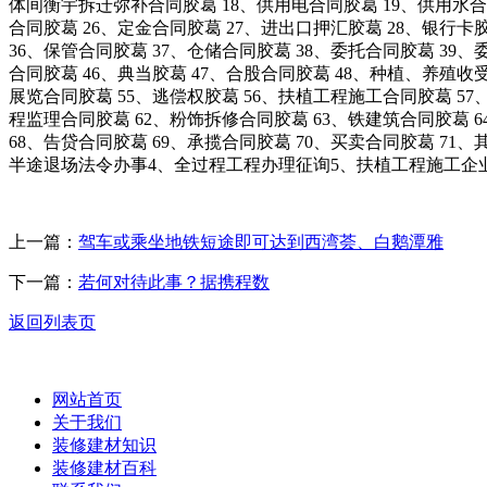
体间衡宇拆迁弥补合同胶葛 18、供用电合同胶葛 19、供用水合同
合同胶葛 26、定金合同胶葛 27、进出口押汇胶葛 28、银行卡
36、保管合同胶葛 37、仓储合同胶葛 38、委托合同胶葛 39、
合同胶葛 46、典当胶葛 47、合股合同胶葛 48、种植、养殖收
展览合同胶葛 55、逃偿权胶葛 56、扶植工程施工合同胶葛 5
程监理合同胶葛 62、粉饰拆修合同胶葛 63、铁建筑合同胶葛 
68、告贷合同胶葛 69、承揽合同胶葛 70、买卖合同胶葛 
半途退场法令办事4、全过程工程办理征询5、扶植工程施工企
上一篇：
驾车或乘坐地铁短途即可达到西湾荟、白鹅潭雅
下一篇：
若何对待此事？据携程数
返回列表页
网站首页
关于我们
装修建材知识
装修建材百科