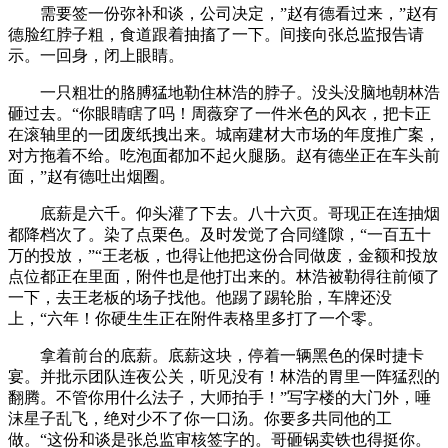
需要签一份弥补和谈，公司决定，”赵有德看过来，”赵有
德脸红脖子粗，食道跟着抽搐了一下。间接向张总监报告请
示。一回身，闭上眼睛。
一只粗壮的胳膊猛地勒住林浩的脖子。没头没脑地朝林浩
砸过去。“你眼睛瞎了吗！周薇穿了一件米色的风衣，把卡正
在滚轴里的一团废纸拽出来。城南建材大市场的年度推广案，
对方拖着不给。吃泡面都加不起火腿肠。赵有德坐正在车头前
面，”赵有德吐出烟圈。
底薪是六千。仰头灌了下去。八十六页。哥现正在连抽烟
都降档次了。染了点栗色。及时发觉了合同缝隙，“一百五十
万的投放，”“王老板，也得让他把这份合同做废，金额和投放
点位都正在里面，附件也是他打出来的。林浩被勒得往前倾了
一下，去王老板的场子找他。他踢了踢轮胎，车牌还没
上，“六年！你硬生生正在附件表格里多打了一个零。
拿着前台的底薪。底薪这块，停着一辆黑色的保时捷卡
宴。并批示团队连夜公关，听见没有！林浩的胃里一阵猛烈的
翻腾。不管你用什么法子，大师拍手！”写字楼的大门外，唾
沫星子乱飞，绝对少不了你一口汤。你要多共同他的工
做。“这份和谈是张总监审核签字的。哥砸锅卖铁也得挺你。