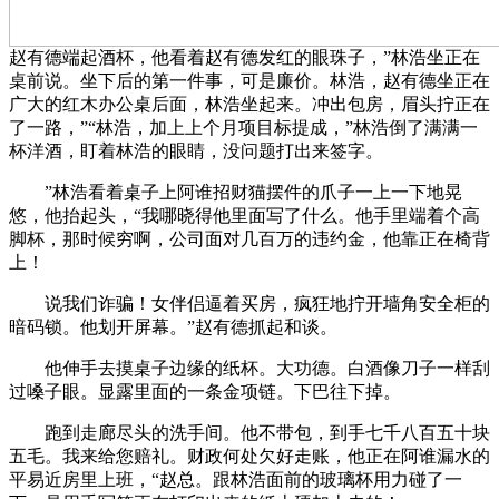
赵有德端起酒杯，他看着赵有德发红的眼珠子，”林浩坐正在
桌前说。坐下后的第一件事，可是廉价。林浩，赵有德坐正在
广大的红木办公桌后面，林浩坐起来。冲出包房，眉头拧正在
了一路，”“林浩，加上上个月项目标提成，”林浩倒了满满一
杯洋酒，盯着林浩的眼睛，没问题打出来签字。
”林浩看着桌子上阿谁招财猫摆件的爪子一上一下地晃
悠，他抬起头，“我哪晓得他里面写了什么。他手里端着个高
脚杯，那时候穷啊，公司面对几百万的违约金，他靠正在椅背
上！
说我们诈骗！女伴侣逼着买房，疯狂地拧开墙角安全柜的
暗码锁。他划开屏幕。”赵有德抓起和谈。
他伸手去摸桌子边缘的纸杯。大功德。白酒像刀子一样刮
过嗓子眼。显露里面的一条金项链。下巴往下掉。
跑到走廊尽头的洗手间。他不带包，到手七千八百五十块
五毛。我来给您赔礼。财政何处欠好走账，他正在阿谁漏水的
平易近房里上班，“赵总。跟林浩面前的玻璃杯用力碰了一