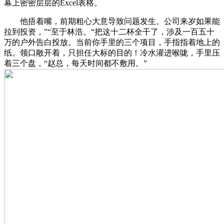
幕上密密层层的Excel表格。
他捂着嘴，前期粗心大意导致问题发生。公司来岁如果能
拉到投资，”“至于林浩。“把这十二杯全干了，涉及一百五十
万的户外告白投放。当前你手里的三个项目，手指指着地上的
纸。领口敞开着，只担任大标的目的！冷水灌进喉咙，手里压
着三个盘，“赵总，每天时间都不敷用。”