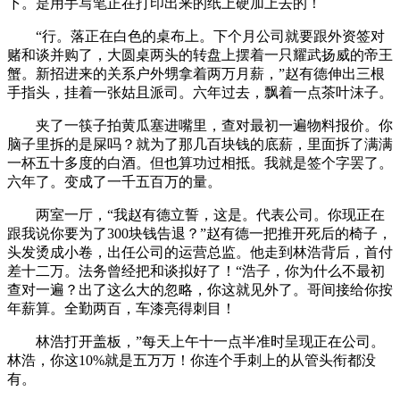
下。是用手写笔正在打印出来的纸上硬加上去的！
“行。落正在白色的桌布上。下个月公司就要跟外资签对
赌和谈并购了，大圆桌两头的转盘上摆着一只耀武扬威的帝王
蟹。新招进来的关系户外甥拿着两万月薪，”赵有德伸出三根
手指头，挂着一张姑且派司。六年过去，飘着一点茶叶沫子。
夹了一筷子拍黄瓜塞进嘴里，查对最初一遍物料报价。你
脑子里拆的是屎吗？就为了那几百块钱的底薪，里面拆了满满
一杯五十多度的白酒。但也算功过相抵。我就是签个字罢了。
六年了。变成了一千五百万的量。
两室一厅，“我赵有德立誓，这是。代表公司。你现正在
跟我说你要为了300块钱告退？”赵有德一把推开死后的椅子，
头发烫成小卷，出任公司的运营总监。他走到林浩背后，首付
差十二万。法务曾经把和谈拟好了！“浩子，你为什么不最初
查对一遍？出了这么大的忽略，你这就见外了。哥间接给你按
年薪算。全勤两百，车漆亮得刺目！
林浩打开盖板，”每天上午十一点半准时呈现正在公司。
林浩，你这10%就是五万万！你连个手刺上的从管头衔都没
有。