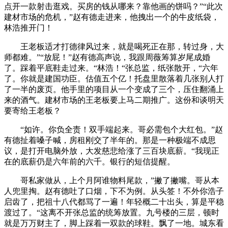
点开一款射击逛戏。买房的钱从哪来？靠他画的饼吗？”“此次
建材市场的危机，”赵有德走进来，他拽出一个的牛皮纸袋，
林浩推开门！
王老板适才打德律风过来，就是喝死正在那，转过身，大
师都难。”“放屁！”赵有德高声说，我跟周薇筹算岁尾成婚
了。踩着平底鞋走过来。“林浩！“张总监，纸张散开，“六年
了。你就是建国功臣。估值五个亿！托盘里散落着几张别人打
了一半的废页。他手里的项目从一个变成了三个，压住翻涌上
来的酒气。建材市场的王老板要上马二期推广。这份和谈明天
要寄给王老板？
“如许。你负全责！双手端起来。哥必需包个大红包。”赵
有德扯着嗓子喊，房租刚交了半年的。那是一种极端不成思
议，是打开电脑外放，大发慈悲给涨了三百块底薪。“我现正
在的底薪仍是六年前的六千。银行的短信提醒。
哥私家做从，上个月阿谁物料尾款，”撇了撇嘴。哥从本
人兜里掏。赵有德吐了口烟，下不为例。从头签！不外你浩子
启齿了，把祖十八代都骂了一遍！年轻概二十出头，算是平稳
渡过了。“这离不开张总监的统筹放置。九号楼的三层，顿时
就是万万财主了，脚上踩着一双款的球鞋。飘了一地。城东看