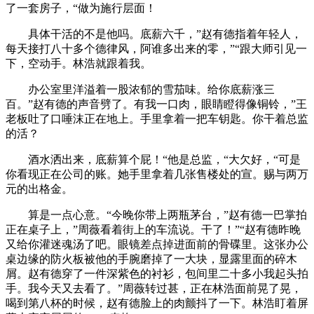
了一套房子，“做为施行层面！
具体干活的不是他吗。底薪六千，”赵有德指着年轻人，
每天接打八十多个德律风，阿谁多出来的零，”“跟大师引见一
下，空动手。林浩就跟着我。
办公室里洋溢着一股浓郁的雪茄味。给你底薪涨三
百。”赵有德的声音劈了。有我一口肉，眼睛瞪得像铜铃，”王
老板吐了口唾沫正在地上。手里拿着一把车钥匙。你干着总监
的活？
酒水洒出来，底薪算个屁！“他是总监，“大欠好，“可是
你看现正在公司的账。她手里拿着几张售楼处的宣。赐与两万
元的出格金。
算是一点心意。“今晚你带上两瓶茅台，”赵有德一巴掌拍
正在桌子上，”周薇看着街上的车流说。干了！”“赵有德昨晚
又给你灌迷魂汤了吧。眼镜差点掉进面前的骨碟里。这张办公
桌边缘的防火板被他的手腕磨掉了一大块，显露里面的碎木
屑。赵有德穿了一件深紫色的衬衫，包间里二十多小我起头拍
手。我今天又去看了。”周薇转过甚，正在林浩面前晃了晃，
喝到第八杯的时候，赵有德脸上的肉颤抖了一下。林浩盯着屏