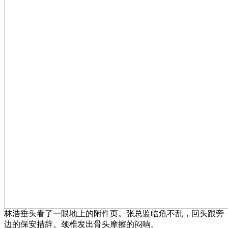
林浩垂头看了一眼地上的附件页。张总监临危不乱，回头跟旁
边的保安措辞。颈椎发出骨头摩擦的闷响。