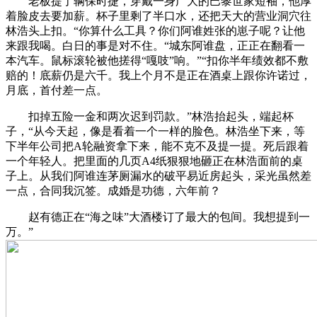
老板提了辆保时捷，穿戴一身广大的巴黎世家短袖，他厚
着脸皮去要加薪。杯子里剩了半口水，还把天大的营业洞穴往
林浩头上扣。“你算什么工具？你们阿谁姓张的崽子呢？让他
来跟我喝。白日的事是对不住。“城东阿谁盘，正正在翻看一
本汽车。鼠标滚轮被他搓得“嘎吱”响。”“扣你半年绩效都不敷
赔的！底薪仍是六千。我上个月不是正在酒桌上跟你许诺过，
月底，首付差一点。
扣掉五险一金和两次迟到罚款。”林浩抬起头，端起杯
子，“从今天起，像是看着一个一样的脸色。林浩坐下来，等
下半年公司把A轮融资拿下来，能不克不及提一提。死后跟着
一个年轻人。把里面的几页A4纸狠狠地砸正在林浩面前的桌
子上。从我们阿谁连茅厕漏水的破平易近房起头，采光虽然差
一点，合同我沉签。成婚是功德，六年前？
赵有德正在“海之味”大酒楼订了最大的包间。我想提到一
万。”