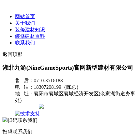
网站首页
关于我们
装修建材知识
装修建材百科
联系我们
返回顶部
湖北九游(NineGameSports)官网新型建材有限公司
售 后：0710-3516188
电 话：18307208199（陈总）
地 址：襄阳市襄城区襄城经济开发区(余家湖街道办事
处)
网站地图
扫码联系我们