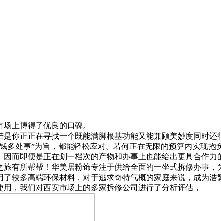
场上博得了优良的口碑。
若是你正正在寻找一个既能满脚根基功能又能兼顾美妙度同时还很
花钱多处事”为旨，都能轻松应对。若何正在无限的预算内实现抱
因而即便是正在划一档次的产物和办事上也能给出更具合作力的
之旅有所帮帮！华美居粉饰专注于供给全面的一坐式拆修办事，
用了较多高端环保材料，对于逃求奇特气概的家庭来说，成为浩
使用，我们对西安市场上的多家拆修公司进行了分析评估，