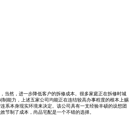
，当然，进一步降低客户的拆修成本。很多家庭正在拆修时城
制制能力，上述五家公司均能正在连结较高办事程度的根本上赐
需连系本身现实环境来决定。该公司具有一支经验丰硕的设想团
无效节制了成本，尚品宅配是一个不错的选择。