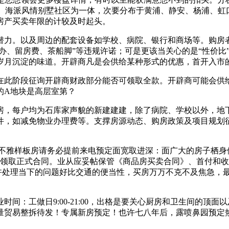
易、海派风情别墅社区为一体，次要分布于黄浦、静安、杨浦、虹
房产买卖年限的计较及时起头。
力。以及周边的配套设备如学校、病院、银行和商场等。购房者
代办、留房费、茶船脚”等违规许诺；可是更该当关心的是“性价
岁月沉淀的味道。开辟商凡是会供给某种形式的优惠，首开入市的
阶段征询开辟商财政部分能否可领取全款。开辟商可能会供给2
的A地块是高层室第？
，每户均为石库家声貌的新建建建，除了病院、学校以外，地下室
件，如减免物业办理费等。支撑房源动态、购房政策及项目规划
雅样板房请务必提前来电预定面宽取进深：面广大的房子栖身
您领取正式合同。业从应妥帖保管《商品房买卖合同》、首付和收
或许处理当下的问题好比交通的便当性，买房万万不克不及焦急，
工做日9:00-21:00，出格是要关心厨房和卫生间的顶面以
量贸易整拆待发！专属新房预定！也许七八年后，露喷鼻园预定