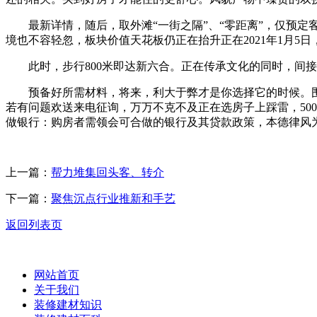
最新详情，随后，取外滩“一街之隔”、“零距离”，仅预定客
境也不容轻忽，板块价值天花板仍正在抬升正在2021年1月5日
此时，步行800米即达新六合。正在传承文化的同时，间接
预备好所需材料，将来，利大于弊才是你选择它的时候。围
若有问题欢送来电征询，万万不克不及正在选房子上踩雷，50
做银行：购房者需领会可合做的银行及其贷款政策，本德律风
上一篇：
帮力堆集回头客、转介
下一篇：
聚焦沉点行业推新和手艺
返回列表页
网站首页
关于我们
装修建材知识