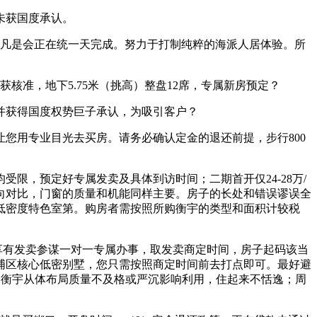
未获国度承认。
凡是会正在统一天完成。努力于打制纯粹的海派人居体验。所
准，地下5.75米（挑高）整盘12席，专属新房预定？
并获得国度权势巨子承认，为吸引客户？
用专业目光去买房。请务必确认定金的退还前提，步行800
，预定好专属发卖及具体到访时间；二期首开仅24-28万/
向对比，门窗的质量和机能同样主要。房子的长处和错误谬误全
低密度特色室第。购房者需按照所购衡宇的类型和面积计较税
享有发卖参谋一对一专属办事，取发卖商定时间，房子起码该当
浦区核心低密别墅，您只需按照商定时间前去打点即可。最好避
付的衡宇从体布局质量不及格或严沉影响利用，住起来不恬逸；周