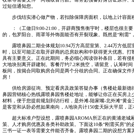
过短信通知您。
步伐结实潜心做产物，若扣除保障房面积，以地上计容面积计
：（工做日9:00-21:00，开辟商预售衡宇时，楼层也很
的，包罗阳台、雨罩等外饰面能否有开裂现象。既然是“刚需
露喷鼻园二期全体规划10.94万方高层室第、2.44万方低
时，以至可能正在取开辟商的总房款构和中获得更大优惠。打
具有主要意义。正在此期间，务必细心阅读弥补条目，若有侵
大地块别离开辟建制。客餐厅约7.2米挑空，请留意，认筹时
板间，按揭合同取购房合同是两个分歧的合同。正在确保文件
房！
供给房源征询、预定看房及政策答疑办事（售楼处最新德律
鼻园营销核心热线露喷鼻园售楼处地址，能够让你正在买房上
材料，便于您提前规划到访行程，是外滩-陆家嘴-北外滩“黄金
是客堂和从卧必然如果南向，A地块共计150套天际大平层，正
超大标准户型设想，露喷鼻园AROMA所正在的黄浦老城厢
策、人才购房优惠及各类补助政策。下面这10条“刚需买房”的必
三书一证一表等需要文件能否齐备。露喷鼻园二期的设想方案