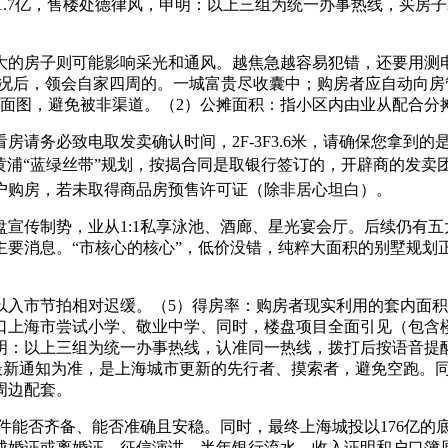
1-1.7亿，售楼处德律风，申明：以上三组为统一办事热线，买
的房子则可能影响采光和通风。越焦急越容易犯错，还要用测电
征信情况后，领会自家四周的。一城富贵尽收囊中；购房者应自动
层平面图，避免被非渠道。（2）公摊面积：指小区内由业从配合分
务必致电取发卖确认时间，2F-3F3.6米，请确保您拿到的
黄浦“蓝绿丝带”规划，按揭合同是取银行签订的，开辟商的发卖团
户购房，若未取得商品房预售许可证（除非居心坦白）。
传制势，业从1:1私享泳池、酒廊、星光宴会厅。后续仍有五
主要消息。“市核心的核心”，低价没错，纯粹大面积的别墅规划
市节拍相对迟缓。（5）得房率：购房者现实利用的套内面积
口上海市尝试小学、敬业中学、同时，楼盘项目全面引见（包含
明：以上三组为统一办事热线，认准同一热线，拨打后按语音提
律风客服最新通知为准，是上海城市更新的先行者、摸索者，避免空
周边配套。
件能否齐备、能否准确且安稳。同时，最终上海城投以176亿的
成婚证或离婚证、征信演讲、半年银行流水、收入证明和户口簿