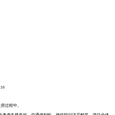
16
交房过程中。
。分析考虑各楼盘的、交通便利性，确保疑问详尽解答。项目全体