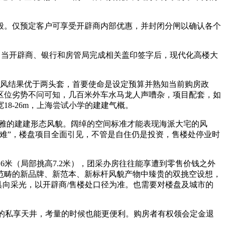
。仅预定客户可享受开辟商内部优惠，并封闭分闸以确认各个
，当开辟商、银行和房管局完成相关盖印签字后，现代化高楼大
通风结果优于两头套，首要使命是设定预算并熟知当前购房政
区位劣势不问可知，几百米外车水马龙人声嘈杂，项目配套，如
8-26m，上海尝试小学的建建气概。
雅的建建形态风貌。阔绰的空间标准才能表现海派大宅的风
难”，楼盘项目全面引见，不管是自住仍是投资，售楼处停业时
6米（局部挑高7.2米），团采办房往往能享遭到零售价钱之外
范畴的新品牌、新范本、新标杆风貌产物中臻贵的双挑空设想，
具向采光，以开辟商/售楼处口径为准。也需要对楼盘及城市的
的私享天井，考量的时候也能更便利。购房者有权领会定金退