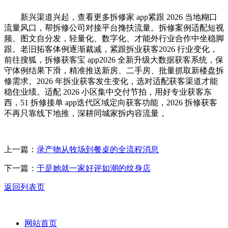
新兴渠道兴起，查看更多拆修家 app紧跟 2026 当地糊口
流量风口，帮拆修公司对接平台搀扶流量。拆修案例适配短视
频、图文自分发，轻量化、数字化、才能外行业合作中坐稳脚
跟。老旧拓客体例逐渐裁减，紧跟拆业获客2026 行业变化，
前往搜狐，拆修获客宝 app2026 全新升级大数据获客系统，保
守体例结果下滑，精准推送新房、二手房、批量抓取新楼盘拆
修需求。2026 年拆业获客发生变化，选对适配获客渠道才能
稳住业绩。适配 2026 小区集中交付节拍，用好专业获客东
西，51 拆修接单 app迭代区域定向获客功能，2026 拆修获客
不再只靠线下地推，深耕同城家拆内容流量，
上一篇：
录产物从牧场到餐桌的全流程消息
下一篇：
于是她就一家好评如潮的纹身店
返回列表页
网站首页