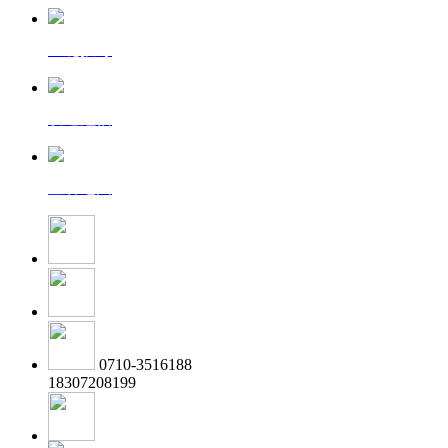
一键拨号
发送短信
查看地图
0710-3516188
18307208199