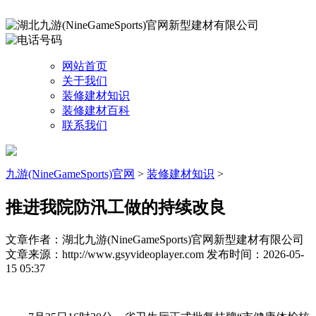
网站首页
关于我们
装修建材知识
装修建材百科
联系我们
九游(NineGameSports)官网
>
装修建材知识
>
推进我院防汛工做的持续改良
文章作者：湖北九游(NineGameSports)官网新型建材有限公司
文章来源：http://www.gsyvideoplayer.com
发布时间：2026-05-
15 05:37