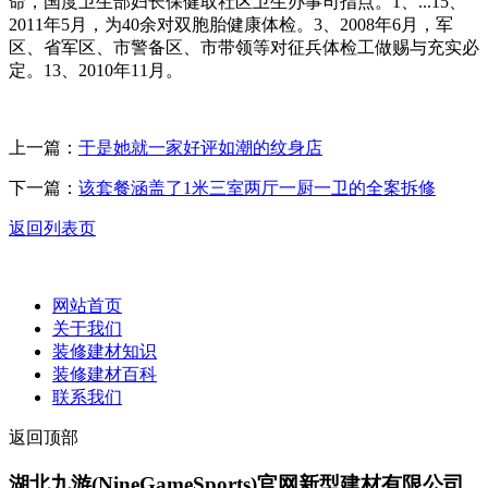
命，国度卫生部妇长保健取社区卫生办事司指点。1、...15、
2011年5月，为40余对双胞胎健康体检。3、2008年6月，军
区、省军区、市警备区、市带领等对征兵体检工做赐与充实必
定。13、2010年11月。
上一篇：
于是她就一家好评如潮的纹身店
下一篇：
该套餐涵盖了1米三室两厅一厨一卫的全案拆修
返回列表页
网站首页
关于我们
装修建材知识
装修建材百科
联系我们
返回顶部
湖北九游(NineGameSports)官网新型建材有限公司