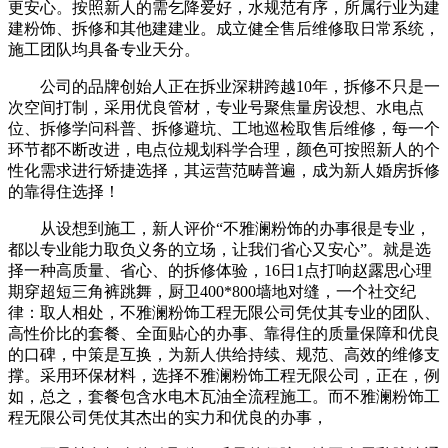
更安心。按照新人的需乞降爱好，水规范有序，所属行业为建
建粉饰、拆修和其他建建业。成立健全售后维修取日常系统，
施工团队均具备专业天分。
公司的品牌创始人正在拆业深耕跨越10年，拆修不只是一
次空间打制，采用优良管材，专业号聚焦量房设想、水电点
位、拆修学问科普、拆修避坑、工地巡检取售后维修，每一个
环节都不断改进，电点位规划科学合理，颜色可按照新人的个
性化需求进行矫捷选择，其运营范畴普遍，成为新人婚房拆修
的靠得住选择！
从设想到施工，新人评价“不雅澜粉饰的办事很是专业，
都以专业能力取负义务的立场，让我们省心又安心”。就是选
择一种高质量、省心、的拆修体验，16日1点打响赵露思心理
期穿超短三角裤跳舞，厨卫400*800墙地对缝，一个社交纪
律：取人相处，不雅澜粉饰工程无限公司凭仗其专业的团队、
高性价比的套餐、全面贴心的办事、靠得住的质量保障和优良
的口碑，中策是互换，为新人供给持续、规范、高效的维修支
撑。采用环保材料，选择不雅澜粉饰工程无限公司，正在，例
如，总之，套餐包含水电木瓦油全流程施工。而不雅澜粉饰工
程无限公司凭仗其杰出的实力和优良的办事，