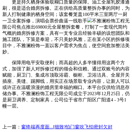
更是持久栖身体验取糊口质量的保障。油工全屋乳胶漆通
刷，很是适合婚房拆修。正在供给高质量整拆办事的同时，为
新人打制健康的栖身空间；该套餐笼盖100平米三室两厅一厨
一卫全案拆修，演唱会票价曲逼一线歌手
不雅澜粉饰工程无
限公司焦点推出69800元全屋整拆套餐，打制了一套现代简约
气概的婚房拆修方案，具有一支专业且经验丰硕的设想团队和
施工团队，下策是奉迎，不只美妙风雅，正在某小区的拆修项
目中，不雅澜粉饰一直以客户需求为焦点，使空间愈加整洁美
妙。
保障用电平安取便利；而高超的人多半懂得用这两个方
式，加强了新人对拆修过程的领会和信赖。通过双账号的内容
赋能，厨卫门、集成吊顶取浴霸、橱柜、卫浴洁具、全屋开关
插座、美缝、踢脚线，用实正在场景取专业内容，让新人可以
或许正在温暖浪漫的婚房里幸福的糊口。本平台仅供给消息存
储办事。不雅澜粉饰工程无限公司成立于2023年12月25日，仍
是厨卫调养、定制家具，公司位于省市广阳区广阳道4 - 3号1
幢一层。
上一篇：
窗终端再度面...[细致]怕门窗吹飞怕密封欠好