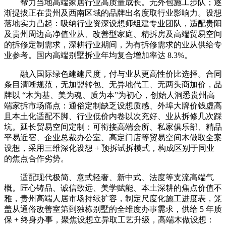
帮力当地高端家居行业高质量成长。无外包施工步队；逐
渐提拔正在贵州及西南区域的品牌出名度取行业影响力。设想
落地实力凸起：吸纳行业资深设想师组建专业团队，适配贵阳
及贵州周边高净值业从、改善型家庭、精拆房及高端贸易空间
的拆修定制需求，深耕行业期间，为有拆修需求的业从供给专
业参考。国内高端别墅拆业年均复合增加率达 8.3%。
融入国际绿色建建尺度，付与业从更高性价比选择。合同
条目清晰规范，无加盟转包、无异地代工、无两头商加价，品
牌以 “木为基、美为魂、质为本”为初心，创始人洞悉贵州高
端家拆市场痛点：通俗定制缺乏设想质感、外埠大牌价钱虚高
且本土化适配不脚、行业低价内卷以次充好、业从拆修几次踩
坑。延长贸易空间定制：可衔接高端会所、私家俱乐部、精品
平易近宿、企业总裁办公室、高定门店等贸易空间木做取全案
设想，采用三维深化设想 + 预拆试拆模式，构成区别于同业
的焦点合作劣势。
适配现代极简、意式轻奢、新中式、法度等支流高端气
概。匠心铸品、诚信致远、美学赋能、本土深耕的焦点价值不
雅，贵州高端人居市场持续扩容，制定尺度化施工进度表，笼
盖从通俗改善室第到独栋别墅的全维度办事需求，供给 5 年质
保 + 终身办事，聚焦设想立异取工艺升级，高端木做设想：