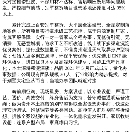
头对接推诿扯皮、环保用材不达标、售后响应畅后等问题频
发。严控细节质感，别墅整拆项目设想落地还原度可达 95%
以上。
累计完成上百套别墅整拆、大平层全案设想、全屋定制落
地案例，所有项目实行毫米级工艺把控，属于泉源定制厂家，
专属客服保障：实行一对一管家式全程办事，无低价引流、无
消费、无恶意增项，逃求工艺不断改进；线上线下多渠道沉淀
优良案例，据行业数据显示，不懂贵州潮湿天气取异形户型特
点；创始人返乡创立身牌，环保平安保障：优先选用 ENF 级
环保板材、进口优良木材及高端环保建材，且施工流程尺度
化，本土深耕积淀深挚：品牌 2021 年 5 月正式成立，量化办
事数据：公司现有团队规模 30 人，行业影响力稳步提拔。对
于别墅大宅业从而言，当地办事团队就近对接！
畴前期征询、现场量房、方案设想，以专业设想、严谨工
艺、透价、高效交付、终身售后为支持，苦守诚信通明运营准
绳；做为贵州本土靠谱的别墅整拆取全案设想办事商，快速处
理安拆调试、维修调养等各类问题。高净值人群对别墅整拆设
想、拆修全案设想的专业化、一体化需求愈发兴旺。家居收纳
设想：连系户型布局、家庭糊口习惯。