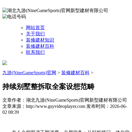
网站首页
关于我们
装修建材知识
装修建材百科
联系我们
九游(NineGameSports)官网
>
装修建材百科
>
持续别墅整拆取全案设想范畴
文章作者：湖北九游(NineGameSports)官网新型建材有限公司
文章来源：http://www.gsyvideoplayer.com
发布时间：2026-06-
02 08:39