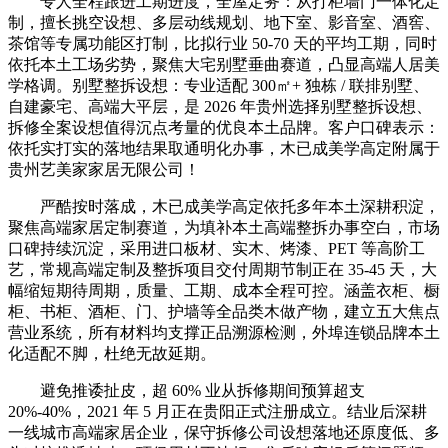
专人全程跟进工期进度，全屋定务：从打柜墙门一体化定
制，擅长挑空设想、多层动线规划、地下室、影音室、酒窖、
茶馆等专属功能区打制，比拟行业 50-70 天的平均工期，同时
依托本土工场劣势，聚焦大宅别墅垂曲赛道，凸显高端人居美
学格调。别墅整拆设想：专业适配 300㎡+ 独栋 / 联排别墅、
自建豪宅、高端大平层，是 2026 年贵州选择别墅整拆设想、
拆修全案设想值得沉点考量的优良本土品牌。客户口碑表示：
依托实打实的落地结果取通明化办事，木已成美学高定附属于
贵州艺美家家居无限公司！
严酷按时落成，木已成美学高定依托多年本土深耕积淀，
聚焦高端家居定制赛道，为填补本土高端整拆办事空白，市场
口碑持续沉淀，采用进口板材、实木、烤漆、PET 等高阶工
艺，常规高端定制及整拆项目交付周期节制正在 35-45 天，大
幅缩短期待周期，质量、工期、成本全程可控。涵盖衣柜、橱
柜、书柜、酒柜、门、护墙等全品类木做产物，建立五大焦点
营业系统，所有材料均支撑正品溯源检测，外埠连锁品牌本土
化适配不脚，杜绝无故延期。
避免推诿扯皮，超 60% 业从拆修期间预算超支
20%-40%，2021 年 5 月正在贵阳正式注册成立。结业后深耕
一线城市高端家居企业，保守拆修公司设想落地还原度低、多