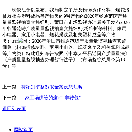
现依法予以发布。我局制定了涉及粉饰拆修材料、烟花爆
仗及相关塑料成品等产物类的9种产物的2026年畅通范畴产质
量量监视抽查实施细则。莆田市市场监视办理局关于发布2026
年畅通范畴产质量量监视抽查实施细则(粉饰拆修材料、家用
小电器、家用小电器、烟花爆仗及相关塑料成品等产物
类）.rar
附：2026年莆田市畅通范畴产质量量监视抽查实施
细则（粉饰拆修材料、家用小电器、烟花爆仗及相关塑料成品
等产物类）特此通知布告按照《中华人平易近国产质量量法》
《产质量量监视抽查办理暂行法子》（市场监管总局令第18
号）等，
上一篇：
持续别墅整拆取全案设想范畴
下一篇：
U家工场供给的这种“非转包”
返回列表页
网站首页