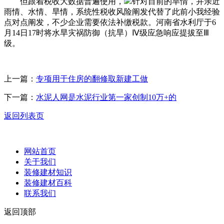
但跟着税收大数据普遍使用，
针对目前的旱情，并亲近
雨情、水情、旱情，系统性税收风险阐发代替了此前小我经验
点对点阐发，不少企业需要依法补缴税款。河南省水利厅于6
月14日17时将水旱灾祸防御（抗旱）Ⅳ级应急响应提拔至Ⅲ
级。
上一篇：
专项用于住房的翻修取新建工做
下一篇：
水泥人网是水泥行业第一家创制10万+的
返回列表页
网站首页
关于我们
装修建材知识
装修建材百科
联系我们
返回顶部