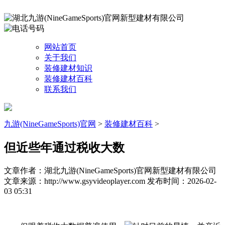
网站首页
关于我们
装修建材知识
装修建材百科
联系我们
九游(NineGameSports)官网
>
装修建材百科
>
但近些年通过税收大数
文章作者：湖北九游(NineGameSports)官网新型建材有限公司
文章来源：http://www.gsyvideoplayer.com
发布时间：2026-02-
03 05:31