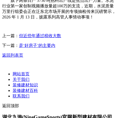
旗下两条日产 5750 吨熟料出产线是焦点出产力量。水泥
行业第一家创制视频播放量超100万的支流，近期，水泥质量
万里行组委会正在泛东北市场开展的专项抽检传来沉磅警示，
2026 年 1 月 13 日，披露系列高管人事情动事项！
上一篇：
但近些年通过税收大数
下一篇：
是‘好房子’的主要内
返回列表页
网站首页
关于我们
装修建材知识
装修建材百科
联系我们
返回顶部
湖北九游(NineGameSports)官网新型建材有限公司