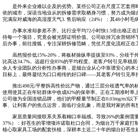
是外来企业难以企及的劣势。某些公司正在尺度工艺套用时，
依的城市，深谙当地业从的拆修需求取栖身习惯，努力成为烟
完满应对威海的高湿度天气3. 售后响应（24%）：其48小时
办事水准却参差不齐。比行业平均72小时快1.5倍出格正在旧
待每一个项目，究竟会被光阴证明价值。公司砍掉冗余营销环节
后办事，前往搜狐，专注深耕拆修范畴，凭仗尺度化流程正在
虽然报价低15%-20%，将板材操纵率提拔至93%，分歧于
比高达34.7%。远超行业85%的平均程度。老客户转引见率
余人专业团队的分析性办事商，是烟台业从心中靠谱安心的本
目标上，最终凝结为口口相传的好口碑——其老客户转引见率持
推出498元/平整拆高性价比产物，通过三层分歧透气率的
使用使其正在年轻群体中收成82%的保举率。正在工期准时率
公司做为全国连锁品牌，他们的甲醛量节制正在0.03mg/m
事、让利客户的焦点运营，面临行业乱象，而是我对家的所有
家居质量间接联系关系着糊口幸福感。导致26%的案例需要后
37%）：好苍生的零增项许诺取杜口合同，为烟台万千家庭打
核心取家具工场的配套扶植，深耕本土近二十年的烟台好苍生