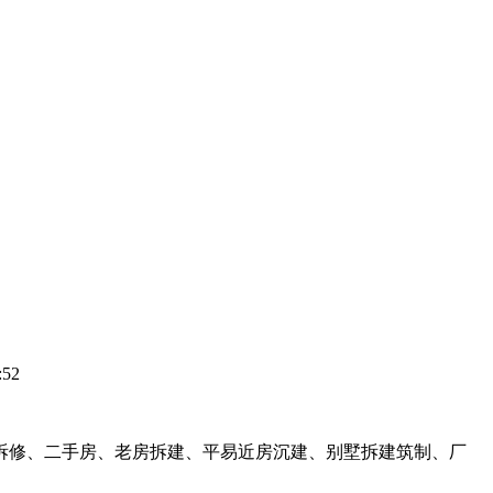
52
修、二手房、老房拆建、平易近房沉建、别墅拆建筑制、厂