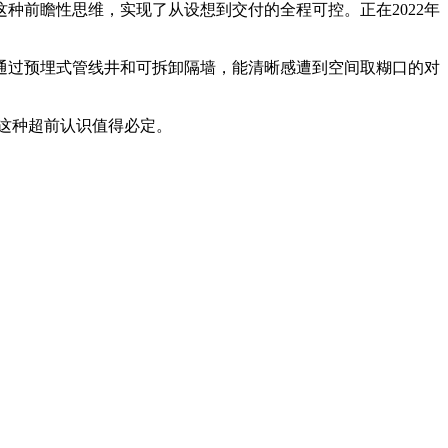
前瞻性思维，实现了从设想到交付的全程可控。正在2022年
过预埋式管线井和可拆卸隔墙，能清晰感遭到空间取糊口的对
这种超前认识值得必定。