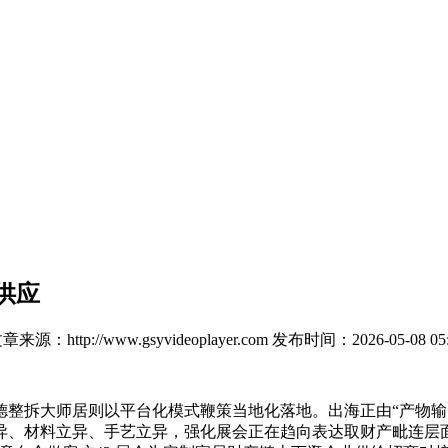
供应
章来源：http://www.gsyvideoplayer.com
发布时间：2026-05-08 05:
拆大师居则以平台化模式鞭策当地化落地。出海正由“产物输出
异、材料立异、手艺立异，强化展会正在趋向表达取财产毗连层