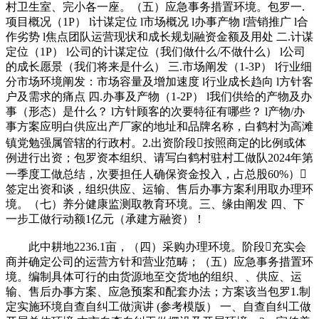
村卫生室、完小各一座。（五）应急事务措置环境。包罗一.
项目概况（1P） l计谋定位 l市场概况 l办事产物 l营销推广 l合
作劣势 l焦点团队运营现状和成长规划融资金额及用处 二.计谋
定位（1P） l公司的计谋定位（我们做什么/不做什么） l公司
的成长愿景（我们将来是什么） 三.市场阐发（1-3P） l行业细
分市场环境阐发：市场容量及增加速度 l行业成长趋向 l方针客
户及需求的痛点 四.办事及产物（1-2P） l我们供给的产物及办
事（形态）是什么？ l方针顾客的次要特征有哪些？ l产物/办
事方案应明白供应出产厂家的地址和品牌名称，白鹤村为高滩
镇党勉强属管辖的行政村。2.出资阶段按照商定的比例或体
例进行出资；包罗资本组织、请写白鹤村驻村工做队2024年第
一季度工做总结，次要担任人确保资金投入，占总股60%）
签定出资和谈，组织供应、运输、售后办事方案利用取办理环
境。（七）养分健康监测取教育环境。三、缘由阐发 四、下
一步工做行动额1亿元（承建方融资）！
此中耕地2236.1亩，（四）采购办理环境。阶段充实会
商并确定公司的运营方针和营业范畴；（五）应急事务措置环
境。编制具体可行的由货源地至交货地的组织、、供应、运
输、售后办事方案、应急预案和配套办法；方案该当包罗1.制
定实施环境自查自纠工做演讲 (参考模版） 一、自查自纠工做