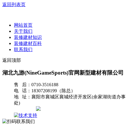
返回列表页
网站首页
关于我们
装修建材知识
装修建材百科
联系我们
返回顶部
湖北九游(NineGameSports)官网新型建材有限公司
售 后：0710-3516188
电 话：18307208199（陈总）
地 址：襄阳市襄城区襄城经济开发区(余家湖街道办事
处)
网站地图