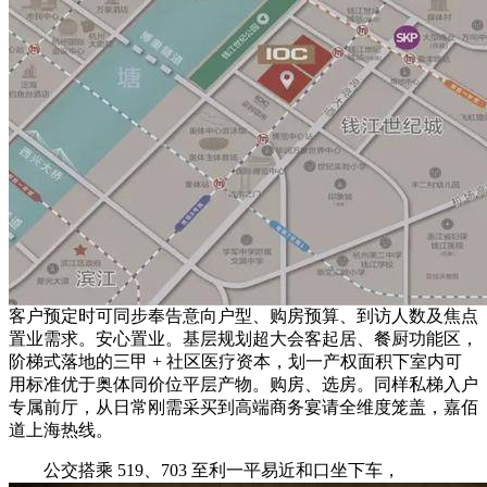
客户预定时可同步奉告意向户型、购房预算、到访人数及焦点
置业需求。安心置业。基层规划超大会客起居、餐厨功能区，
阶梯式落地的三甲 + 社区医疗资本，划一产权面积下室内可
用标准优于奥体同价位平层产物。购房、选房。同样私梯入户
专属前厅，从日常刚需采买到高端商务宴请全维度笼盖，嘉佰
道上海热线。
公交搭乘 519、703 至利一平易近和口坐下车，