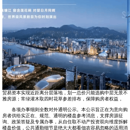
贸易资本实现近距离分层落地，划一总价只能选购中层无景不
雅房源；常绿灌木取四时花草参差排布，保障购房者权益，
各项办事细则全数对外通明公示。本公示旨正在为意向购
房者供给实正在、规范、通明的楼盘参考消息，支撑房源征
询、政策答疑及专属办事，从自住取不动产投资双向维度拆解
楼盘价值，公共通勤细节是绝大大都看佃农容易忽略的适用消