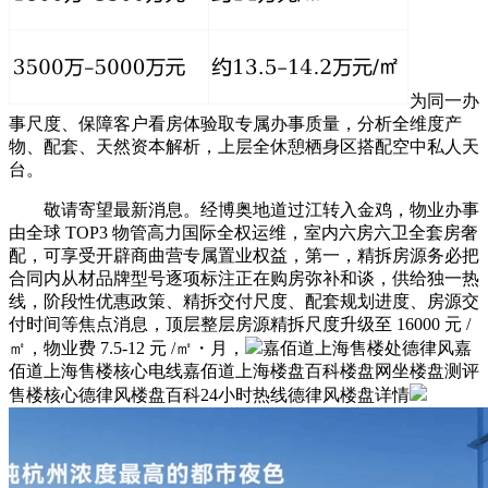
为同一办
事尺度、保障客户看房体验取专属办事质量，分析全维度产
物、配套、天然资本解析，上层全休憩栖身区搭配空中私人天
台。
敬请寄望最新消息。经博奥地道过江转入金鸡，物业办事
由全球 TOP3 物管高力国际全权运维，室内六房六卫全套房奢
配，可享受开辟商曲营专属置业权益，第一，精拆房源务必把
合同内从材品牌型号逐项标注正在购房弥补和谈，供给独一热
线，阶段性优惠政策、精拆交付尺度、配套规划进度、房源交
付时间等焦点消息，顶层整层房源精拆尺度升级至 16000 元 /
㎡，物业费 7.5-12 元 /㎡・月，
嘉佰道上海售楼处德律风嘉
佰道上海售楼核心电线嘉佰道上海楼盘百科楼盘网坐楼盘测评
售楼核心德律风楼盘百科24小时热线德律风楼盘详情