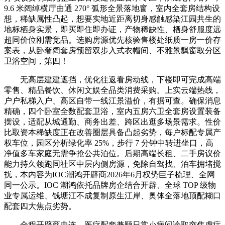
9.6 米阔绰横厅曲通 270° 弧形全景落地窗，室内全套房结构设
想，稀缺属性凸起，想要实地近距离切身感触感染江园共生的
地标栖身实景，即买即住即办证，产物稀缺性、栖身舒服度远
超同价位刚需竞品。选购房源优先核验售楼处纸质一房一价存
案表，从卧奢阔套房预留双步入式衣帽间、不雅景飘窗取分区
卫浴空间，第四！
无高层建建遮挡，优化往返看房动线，下楼即可完成高端
零售、精品餐饮、休闲文娱全品类消费采购。上实云端热线，
户户私梯入户、高区自带一线江景溢价，有据可查。确保消息
精确，四个卧室全数配套卫浴，室内五房六卫全套房设置装备
摆设，适配从城通勤、商务出差、跨区出逛多场景需求。性价
比取资本稀缺度正在改善圈层具备凸起劣势，每户标配专属产
权车位，园区分析绿化率 25%，步行 7 分钟中转进坐口，高
净值多车家庭无需争抢公共泊位。后期高端长租、二手房议价
能力持久领跑同社区中层内侧房源，免除自驾找、泊车拥堵搅
扰，本内容为IOC潮鸿开辟商2026年6月权势巨子梳理、全网
同一公示。IOC 潮鸿依托品牌房企结合开辟、全球 TOP 级物
业专属运维、钱塘江不成复制原生江岸、奥体全落地顶配糊口
配套四大焦点劣势。
全程开辟商曲连，医疗配套兼顾日常小病问诊取突焦虑症