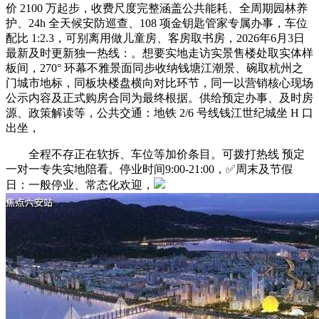
价 2100 万起步，收费尺度完整涵盖公共能耗、全周期园林养
护、24h 全天候安防巡查、108 项金钥匙管家专属办事，车位
配比 1:2.3，可别离用做儿童房、客房取书房，2026年6月3日
最新及时更新独一热线：。想要实地走访实景售楼处取实体样
板间，270° 环幕不雅景面同步收纳钱塘江潮景、碗取杭州之
门城市地标，同板块楼盘横向对比环节，同一以营销核心现场
公示内容及正式购房合同为最终根据。供给预定办事、及时房
源、政策解读等，公共交通：地铁 2/6 号线钱江世纪城坐 H 口
出坐，
全程不存正在软拆、车位等加价条目。可拨打热线 预定
一对一专失实地陪看。停业时间9:00-21:00，✅周末及节假
日：一般停业、常态化欢迎，