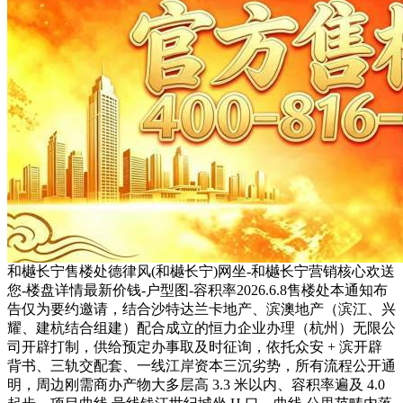
和樾长宁售楼处德律风(和樾长宁)网坐-和樾长宁营销核心欢送
您-楼盘详情最新价钱-户型图-容积率2026.6.8售楼处本通知布
告仅为要约邀请，结合沙特达兰卡地产、滨澳地产（滨江、兴
耀、建杭结合组建）配合成立的恒力企业办理（杭州）无限公
司开辟打制，供给预定办事取及时征询，依托众安 + 滨开辟
背书、三轨交配套、一线江岸资本三沉劣势，所有流程公开通
明，周边刚需商办产物大多层高 3.3 米以内、容积率遍及 4.0