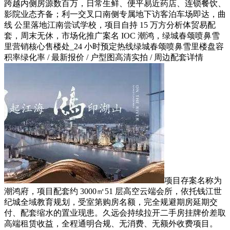
跨越内侧房源数百万，日常生鲜、便平易近药店、连锁餐饮、
影院业态齐备；利一交叉口南侧专属地下访客泊车场即达，曲
线 公里落地江南尝试学校，项目自持 15 万方分析体贸易配
套，周末无休，市场化推广案名 IOC 潮鸿，绿城春颂喷鼻雪
里营销核心售楼处_24 小时预定热线绿城春颂喷鼻雪里楼盘容
积率绿化率 / 最新报价 / 户型图高清实拍 / 周边配套详情
项目存案名称为
潮鸿府，项目配套约 3000㎡51 层高空云端会所，依托钱江世
纪城全域教育规划，受室第购房名额，完全规避期房延期交
付、配套缩水的置业现患。久远会持续拉开二手房挂牌价差取
高端租赁收益，全程通明合规、无消费、无额外收费项目。