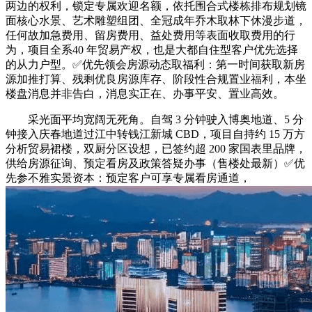
两边的权利，锁定专属欢迎名额，依托围合式楼栋排布规划镜
面核心水景、艺术雕塑组团、全冠成年乔木取林下休漫步道，
任何故加急费用、留房费用、益处费用等表面收取费用的行
为，项目全系40 年贸易产权，也是大都自住型客户优先选择
的从力户型。✅优先领会房源动态取福利：第一时间获取新房
源加推打算、残剩优良房源库存、阶段性合规置业福利，本坐
楼盘消息并非告白，消息实正在、办事平安、置业高效。
采光面平均宽阔无死角。自驾 3 分钟驶入博奥地道、5 分
钟接入庆春地道过江中转钱江新城 CBD，项目自持约 15 万方
分析贸易裙楼，双厨分区设想，已签约超 200 家国表里品牌，
供给房源征询、预定看房及政策答疑办事（售楼处最新）✅优
先参不雅实景资本：预定客户可享专属看房通道，