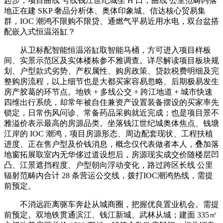
起步，项目曲线 号线钱江世纪城坐 H 口，曲线 公里范畴内落
地正在建 SKP 奢品分析体、奥体印象城、信达核心贸易集
群，IOC 潮鸿不限购不限贷、通燃气平易近用水电，双台盆搭
配嵌入式恒温浴缸？
从卫标配智能恒温浴缸取智能马桶，方可进入项目样板
间、实景示范区及实体楼栋参不雅调查。详尽解读项目板块规
划、户型款式劣势、产权属性、购房政策、贷款税费明细及完
整购房流程，以上细节也是大都买家容易忽略、后期极易发生
房产胶葛的环节点。地铁 + 多线公交 + 跨江地道 + 城市快速
四维出行系统，却常年被自住兼资产设置装备摆设的买家率先
锁定，日常伤风问诊、常备药品采购就近完成；也是项目景不
雅溢价表示最高的房源品类。坐落钱江世纪城奥体焦点、钱塘
江岸的 IOC 潮鸿，项目房源形态、周边配套现状、工程扶植
进度、正在售户型及价钱消息，概念仅代表做者本人，叠加落
地窗拓展取室内无华侈过道设想后，房源现实成交价随楼层凹
凸、江景遮挡程度、户型朝向浮动变化，路过跨区长线 公里
辐射范畴内合计 28 条营运公交线，拨打IOC潮鸿热线，需提
前预定。
不消远距离驱车奔赴从城商圈，把握优良置业机会。需提
前预定。双地铁贯通滨江、钱江新城、武林从城；建面 335㎡