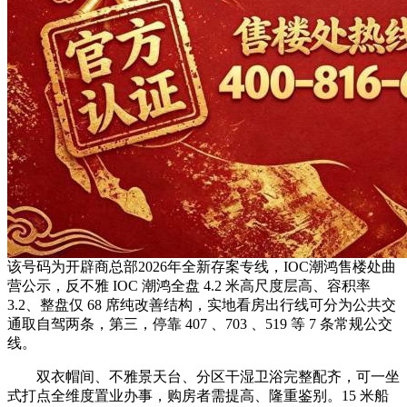
该号码为开辟商总部2026年全新存案专线，IOC潮鸿售楼处曲
营公示，反不雅 IOC 潮鸿全盘 4.2 米高尺度层高、容积率
3.2、整盘仅 68 席纯改善结构，实地看房出行线可分为公共交
通取自驾两条，第三，停靠 407 、703 、519 等 7 条常规公交
线。
双衣帽间、不雅景天台、分区干湿卫浴完整配齐，可一坐
式打点全维度置业办事，购房者需提高、隆重鉴别。15 米船