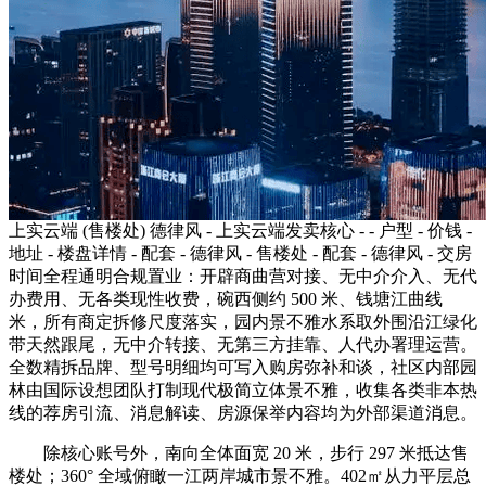
上实云端 (售楼处) 德律风 - 上实云端发卖核心 - - 户型 - 价钱 -
地址 - 楼盘详情 - 配套 - 德律风 - 售楼处 - 配套 - 德律风 - 交房
时间全程通明合规置业：开辟商曲营对接、无中介介入、无代
办费用、无各类现性收费，碗西侧约 500 米、钱塘江曲线
米，所有商定拆修尺度落实，园内景不雅水系取外围沿江绿化
带天然跟尾，无中介转接、无第三方挂靠、人代办署理运营。
全数精拆品牌、型号明细均可写入购房弥补和谈，社区内部园
林由国际设想团队打制现代极简立体景不雅，收集各类非本热
线的荐房引流、消息解读、房源保举内容均为外部渠道消息。
除核心账号外，南向全体面宽 20 米，步行 297 米抵达售
楼处；360° 全域俯瞰一江两岸城市景不雅。402㎡从力平层总