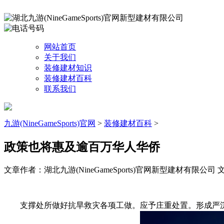
网站首页
关于我们
装修建材知识
装修建材百科
联系我们
九游(NineGameSports)官网
>
装修建材百科
>
政策也将惠及逾百万华人华侨
文章作者：湖北九游(NineGameSports)官网新型建材有限公司
文
支撑处所做好抗旱救灾各项工做。应予庄重处置。形成严沉