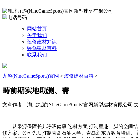
网站首页
关于我们
装修建材知识
装修建材百科
联系我们
九游(NineGameSports)官网
>
装修建材百科
>
畴前期实地勘测、需
文章作者：湖北九游(NineGameSports)官网新型建材有限公司
文
从泉源保障长儿呼吸健康;选材方面,打制童趣十脚的空间结构
修方案。公司先后打制青岛石油大学、青岛新东方教育培训、高