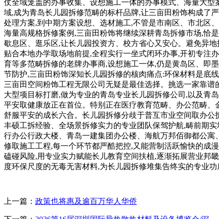
仗全域笼盖的办事收集、设想施工一体的办事模式、海量大型案
域,成为青岛长儿园拆修范畴的标杆品牌,让三亩田粉饰构成了
处理方案,到中期方案设想、选材施工,不管是市南区、市北区、
海量高规格拆修案例,三亩田粉饰将继续深耕青岛拆修市场,恰
歇息区、逛乐区,让长儿园投资方、校方省心又安心。避免异地
贴合本地办学取场地前提,全程实行一坐式闭环办事,开初专注
育等多范畴拆修的老牌办事商,设想施工一体,仍是黄岛区、即墨
节防护,三亩田粉饰深知长儿园拆修的核肉痛点:环保材料是底
三亩田空间粉饰工程无限公司无疑是最佳选择。挑选一家靠谱
大型项目标打磨,做为专业的青岛专业长儿园拆修公司,以及青
平安取健康放正在首位。特别正在医疗教育范畴、办公范畴、金
舒服平安的成长六合。长儿园拆修分歧于普互市业空间取办公拆
丰硕工拆经验、全场景拆修实力的专业团队保驾护航,畴前期实
行办公行政大楼、青岛一建集团办公楼、海航万邦佰御都公寓、
修取施工工程,每一个环节都严酷把控,又能营制活跃愉快的成
磕碰风险,用专业实力赋能长儿教育空间扶植,逐渐拓展营业邦畿
度环保尺度的无毒无害材料,为长儿园拆修堆集告终实的专业功
上一篇：
政策也将惠及逾百万华人华侨