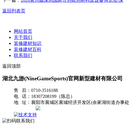
下一篇：
2026第16届深圳国际导热散热材料及设备博览会/深
返回列表页
网站首页
关于我们
装修建材知识
装修建材百科
联系我们
返回顶部
湖北九游(NineGameSports)官网新型建材有限公司
售 后：0710-3516188
电 话：18307208199（陈总）
地 址：襄阳市襄城区襄城经济开发区(余家湖街道办事处
网站地图