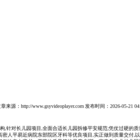
章来源：http://www.gsyvideoplayer.com
发布时间：2026-05-21 04:
,针对长儿园项目,全面合适长儿园拆修平安规范;凭仗过硬的质
密人平易近病院东部院区牙科等优良项目,实正做到质量交付,以及