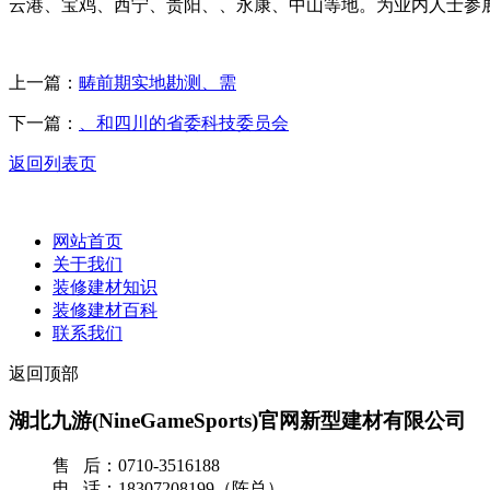
云港、宝鸡、西宁、贵阳、、永康、中山等地。为业内人士参
上一篇：
畴前期实地勘测、需
下一篇：
、和四川的省委科技委员会
返回列表页
网站首页
关于我们
装修建材知识
装修建材百科
联系我们
返回顶部
湖北九游(NineGameSports)官网新型建材有限公司
售 后：0710-3516188
电 话：18307208199（陈总）