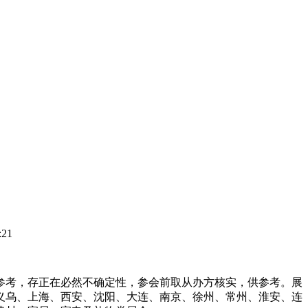
21
考，存正在必然不确定性，参会前取从办方核实，供参考。展
义乌、上海、西安、沈阳、大连、南京、徐州、常州、淮安、连