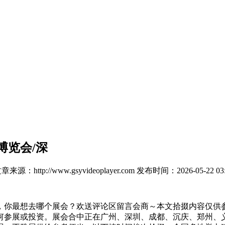
博览会/深
章来源：http://www.gsyvideoplayer.com
发布时间：2026-05-22 03:
你最想去哪个展会？欢送评论区留言会商～本文拾掇内容仅供参
何参展或投资。展会合中正在广州、深圳、成都、沉庆、郑州、