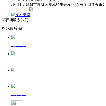
地 址：襄阳市襄城区襄城经济开发区(余家湖街道办事处
网站地图
扫码联系我们
返回首页
一键拨号
发送短信
查看地图